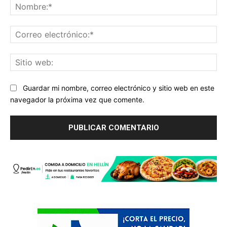
No
Co
ele
Sit
we
Guardar mi nombre, correo electrónico y sitio web en este
navegador la próxima vez que comente.