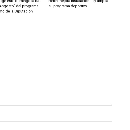
ge este domingo la ruta
Hellín mejora instalaciones y amplía
 Angosto” del programa
su programa deportivo
mo de la Diputación
Nombre: