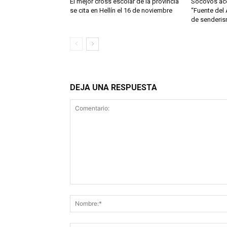
El mejor cross escolar de la provincia
Socovos aco
se cita en Hellín el 16 de noviembre
“Fuente del
de senderis
DEJA UNA RESPUESTA
Comentario: