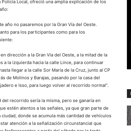
a Policía Local, ofreció una amplia explicación de los
año:
te año no pasaremos por la Gran Vía del Oeste.
nto para los participantes como para los
uiente:
n dirección a la Gran Vía del Oeste, a la mitad de la
s a la izquierda hacia la calle Lince, para continuar
asta llegar a la calle Sor María de la Cruz, junto al CP
ás de Molinos y Barajas, pasando por la casa del
jadero e Isso, para luego volver al recorrido normal”.
 del recorrido sería la misma, pero se ganaría en
que estén atentos a las señales, ya que gran parte de
la ciudad, donde se acumula más cantidad de vehículos
estar atención a la señalización circunstancial que
s fosforescentes a partir del sábado por la tarde.