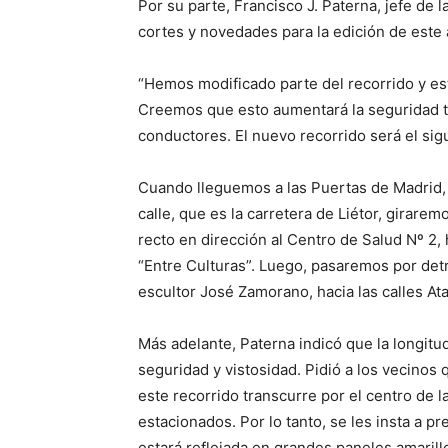
Por su parte, Francisco J. Paterna, jefe de l
cortes y novedades para la edición de este 
“Hemos modificado parte del recorrido y es
Creemos que esto aumentará la seguridad ta
conductores. El nuevo recorrido será el sig
Cuando lleguemos a las Puertas de Madrid, e
calle, que es la carretera de Liétor, giraremo
recto en dirección al Centro de Salud Nº 2, h
“Entre Culturas”. Luego, pasaremos por detr
escultor José Zamorano, hacia las calles Ata
Más adelante, Paterna indicó que la longitud
seguridad y vistosidad. Pidió a los vecinos 
este recorrido transcurre por el centro de 
estacionados. Por lo tanto, se les insta a pr
estará reflejada en grandes paneles amarillo