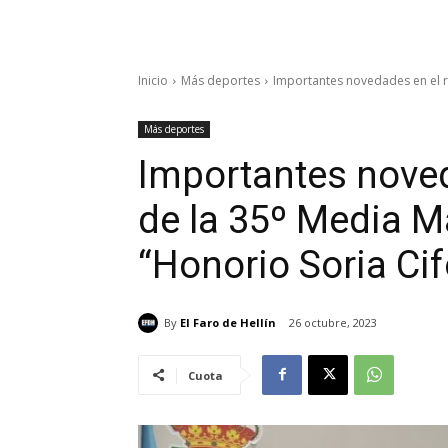
Inicio
Más deportes
Importantes novedades en el re
Más deportes
Importantes noved
de la 35º Media M
“Honorio Soria Cif
By
El Faro de Hellín
26 octubre, 2023
Cuota