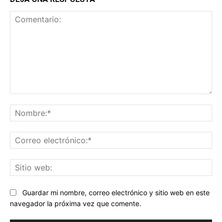
Comentario:
No
Co
ele
Sit
we
Guardar mi nombre, correo electrónico y sitio web en este
navegador la próxima vez que comente.