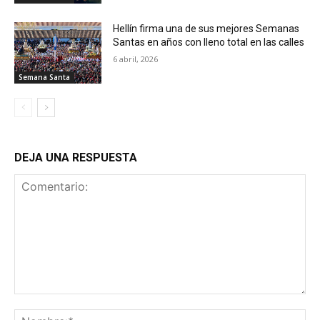
Hellín firma una de sus mejores Semanas
Santas en años con lleno total en las calles
6 abril, 2026
Semana Santa
DEJA UNA RESPUESTA
Comentario:
No