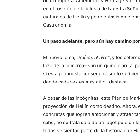
de la empresa Cinemedia & Heritage S.L., exp
en el rosetón de la iglesia de Nuestra Señor
culturales de Hellín y pone énfasis en elem
Gastronomía.
Un paso adelante, pero aún hay camino por
El nuevo lema,
“Raíces al aire”
, y los colore
loza de la comarca– son un guiño claro al p
si esta propuesta conseguirá ser lo suficien
donde cada vez es más difícil destacar.
A pesar de las incógnitas, este Plan de Mar
proyección de Hellín como destino. Ahora, e
concretas que logren emocionar y atraer tanto
cabo, no se trata solo de un logotipo o un 
todos se sientan parte de la historia que He