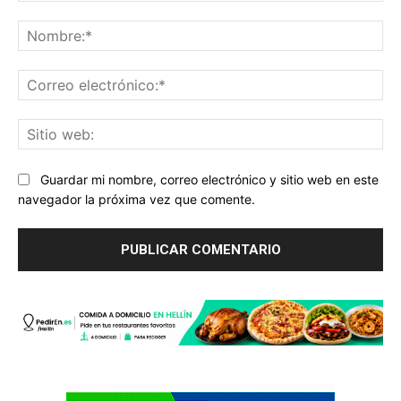
Comentario:
No
Co
ele
Sit
we
Guardar mi nombre, correo electrónico y sitio web en este
navegador la próxima vez que comente.