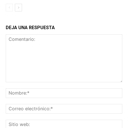
DEJA UNA RESPUESTA
Comentario:
No
Co
ele
Sit