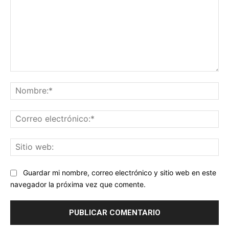
Comentario:
No
Co
ele
Sit
we
Guardar mi nombre, correo electrónico y sitio web en este
navegador la próxima vez que comente.