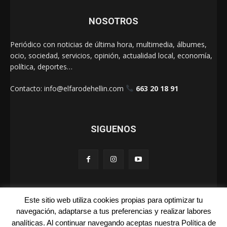
NOSOTROS
Periódico con noticias de última hora, multimedia, álbumes,
ocio, sociedad, servicios, opinión, actualidad local, economía,
política, deportes…
Contacto:
info@elfarodehellin.com
663 20 18 91
SIGUENOS
Este sitio web utiliza cookies propias para optimizar tu
El Faro de Hellín 2025
navegación, adaptarse a tus preferencias y realizar labores
analíticas. Al continuar navegando aceptas nuestra Política de