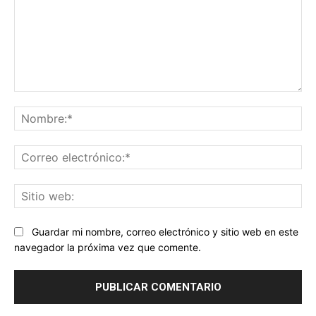
Comentario:
No
Co
ele
Sit
we
Guardar mi nombre, correo electrónico y sitio web en este
navegador la próxima vez que comente.