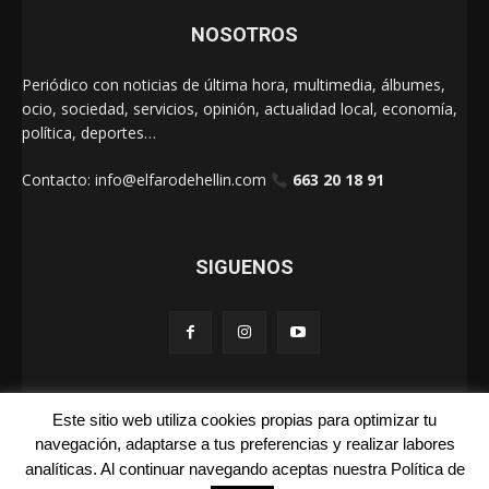
NOSOTROS
Periódico con noticias de última hora, multimedia, álbumes,
ocio, sociedad, servicios, opinión, actualidad local, economía,
política, deportes…
Contacto:
info@elfarodehellin.com
663 20 18 91
SIGUENOS
Este sitio web utiliza cookies propias para optimizar tu
El Faro de Hellín 2025
navegación, adaptarse a tus preferencias y realizar labores
analíticas. Al continuar navegando aceptas nuestra Política de
Galerías
Cartas
La Foto de la Semana
Quienes Somos