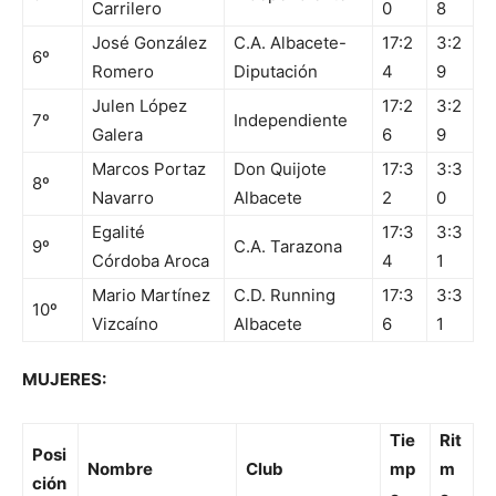
Carrilero
0
8
José González
C.A. Albacete-
17:2
3:2
6º
Romero
Diputación
4
9
Julen López
17:2
3:2
7º
Independiente
Galera
6
9
Marcos Portaz
Don Quijote
17:3
3:3
8º
Navarro
Albacete
2
0
Egalité
17:3
3:3
9º
C.A. Tarazona
Córdoba Aroca
4
1
Mario Martínez
C.D. Running
17:3
3:3
10º
Vizcaíno
Albacete
6
1
MUJERES:
Tie
Rit
Posi
Nombre
Club
mp
m
ción