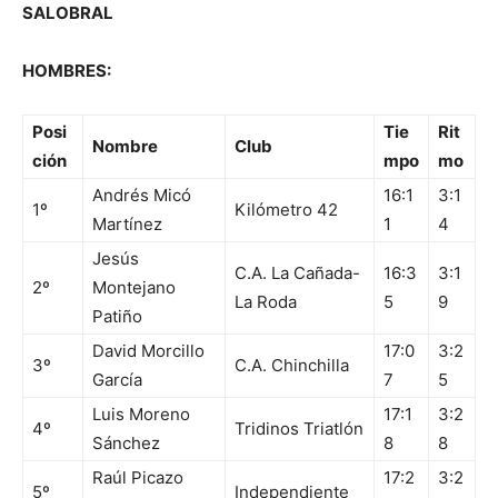
SALOBRAL
HOMBRES:
Posi
Tie
Rit
Nombre
Club
ción
mpo
mo
Andrés Micó
16:1
3:1
1º
Kilómetro 42
Martínez
1
4
Jesús
C.A. La Cañada-
16:3
3:1
2º
Montejano
La Roda
5
9
Patiño
David Morcillo
17:0
3:2
3º
C.A. Chinchilla
García
7
5
Luis Moreno
17:1
3:2
4º
Tridinos Triatlón
Sánchez
8
8
Raúl Picazo
17:2
3:2
5º
Independiente