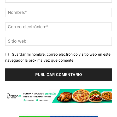
Comentario:
No
Co
ele
Sit
we
Guardar mi nombre, correo electrónico y sitio web en este
navegador la próxima vez que comente.