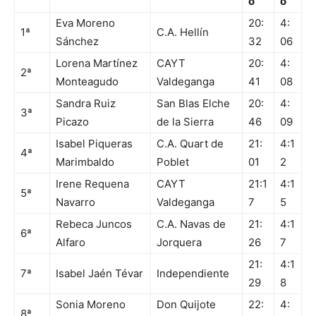
o
o
Eva Moreno
20:
4:
1ª
C.A. Hellín
Sánchez
32
06
Lorena Martínez
CAYT
20:
4:
2ª
Monteagudo
Valdeganga
41
08
Sandra Ruiz
San Blas Elche
20:
4:
3ª
Picazo
de la Sierra
46
09
Isabel Piqueras
C.A. Quart de
21:
4:1
4ª
Marimbaldo
Poblet
01
2
Irene Requena
CAYT
21:1
4:1
5ª
Navarro
Valdeganga
7
5
Rebeca Juncos
C.A. Navas de
21:
4:1
6ª
Alfaro
Jorquera
26
7
21:
4:1
7ª
Isabel Jaén Tévar
Independiente
29
8
Sonia Moreno
Don Quijote
22:
4:
8ª