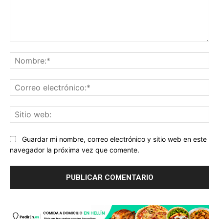
Comentario:
No
Co
ele
Sit
we
Guardar mi nombre, correo electrónico y sitio web en este
navegador la próxima vez que comente.