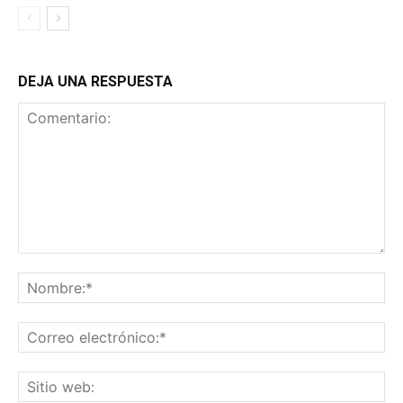
DEJA UNA RESPUESTA
Comentario:
No
Co
ele
Sit
we