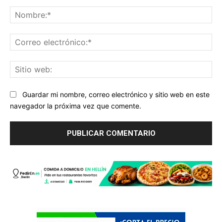
Comentario:
No
Co
ele
Sit
we
Guardar mi nombre, correo electrónico y sitio web en este
navegador la próxima vez que comente.