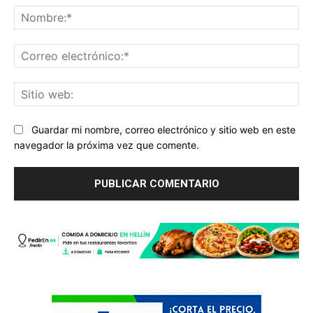
No
Co
ele
Sit
we
Guardar mi nombre, correo electrónico y sitio web en este
navegador la próxima vez que comente.