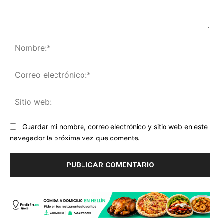
Comentario:
No
Co
ele
Sit
we
Guardar mi nombre, correo electrónico y sitio web en este
navegador la próxima vez que comente.