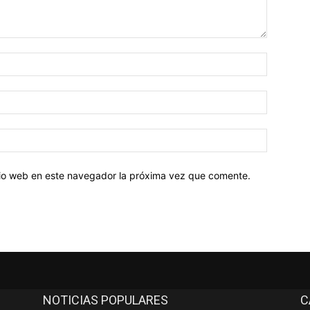
Nombre:
Correo
electróni
Sitio
web:
itio web en este navegador la próxima vez que comente.
NOTICIAS POPULARES
C