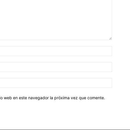
Nombre:
Correo
electróni
Sitio
web:
itio web en este navegador la próxima vez que comente.