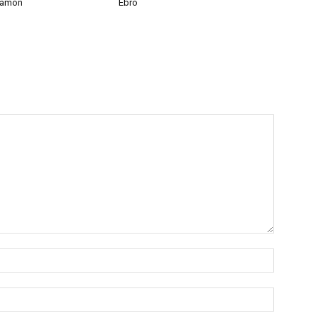
ramón
Ebro
Nombre:
Correo
electróni