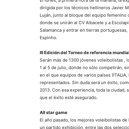
El lunes, a primera hora de la mañana, la ex
dirigida por los técnicos hellineros Javier M
Luján, junto al bloque del equipo femenino c
donde se unirán al CV Albacete y a Escolapi
Salamanca y entrar en tierras portuguesas, 
Espinho.
III Edición del Torneo de referencia mundia
Serán más de 1300 jóvenes voleibolistas , l
1 al 5 de julio, donde no sólo competirán, s
en el que equipos de varios países (ITALI
representados. Sin duda será un éxito, como
2013. Con esa experiencia, toda la ciudad, 
que el éxito esté asegurado.
All star game
El año pasado, los mejores voleibolistas de
un partido exhibición, entre las dos selec