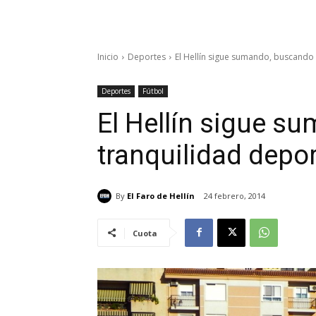
Inicio
Deportes
El Hellín sigue sumando, buscando 
Deportes
Fútbol
El Hellín sigue s
tranquilidad depor
By
El Faro de Hellín
24 febrero, 2014
Cuota