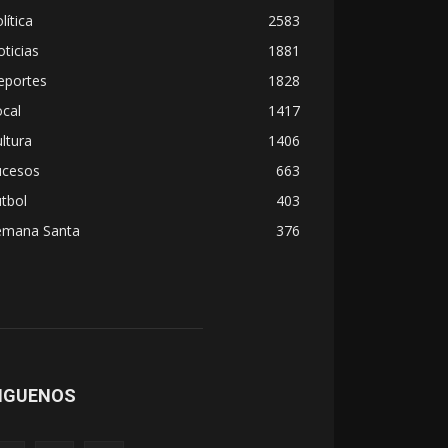
lítica
2583
ticias
1881
eportes
1828
cal
1417
ltura
1406
ucesos
663
tbol
403
emana Santa
376
IGUENOS