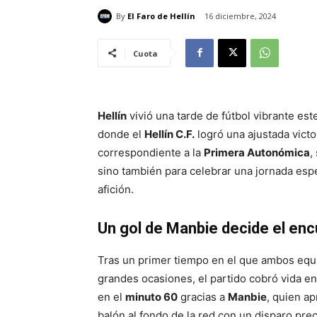
By
El Faro de Hellín
16 diciembre, 2024
Cuota
Hellín
vivió una tarde de fútbol vibrante est
donde el
Hellín C.F.
logró una ajustada victo
correspondiente a la
Primera Autonómica
,
sino también para celebrar una jornada espe
afición.
Un gol de Manbie decide el en
Tras un primer tiempo en el que ambos equ
grandes ocasiones, el partido cobró vida en
en el
minuto 60
gracias a
Manbie
, quien a
balón al fondo de la red con un disparo preci