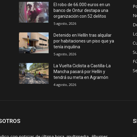
El robo de 66.000 euros en un
Po
banco de Ontur destapa una
No
organización con 52 delitos
5 agosto, 2026
D
Lo
Detenido en Hellín tras alquilar
por habitaciones un piso que ya
Cu
tenía inquilina
S
5 agosto, 2026
Fú
La Vuelta Ciclista a Castilla-La
S
Mancha pasará por Hellín y
tendrá su meta en Agramón
4 agosto, 2026
SOTROS
S
ódico con noticias de última hora, multimedia, álbumes,