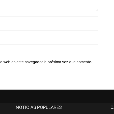
Nombre:
Correo
electróni
Sitio
web:
itio web en este navegador la próxima vez que comente.
NOTICIAS POPULARES
C