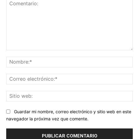
Comentario:
No
Co
ele
Sit
we
Guardar mi nombre, correo electrónico y sitio web en este
navegador la próxima vez que comente.