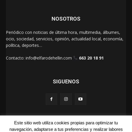
NOSOTROS
Periódico con noticias de última hora, multimedia, álbumes,
ocio, sociedad, servicios, opinión, actualidad local, economía,
política, deportes…
Contacto:
info@elfarodehellin.com
663 20 18 91
SIGUENOS
Este sitio web utiliza cookies propias para optimizar tu
El Faro de Hellín 2025
navegación, adaptarse a tus preferencias y realizar labores