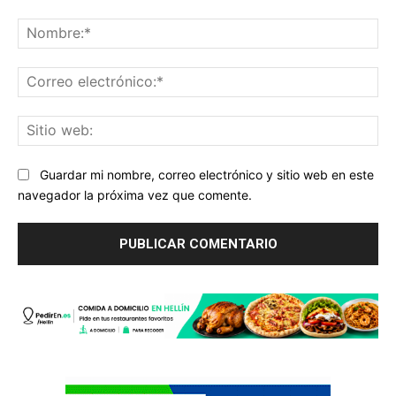
Comentario:
No
Co
ele
Sit
we
Guardar mi nombre, correo electrónico y sitio web en este
navegador la próxima vez que comente.