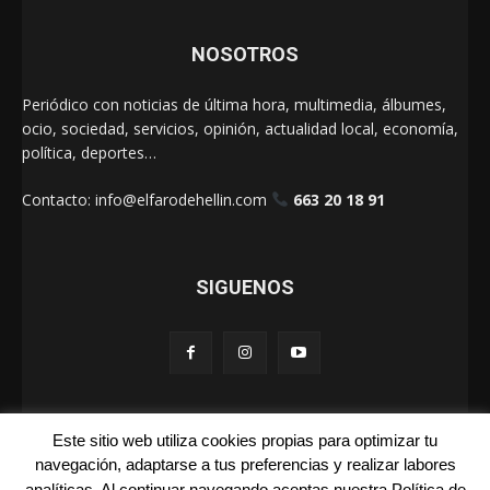
NOSOTROS
Periódico con noticias de última hora, multimedia, álbumes,
ocio, sociedad, servicios, opinión, actualidad local, economía,
política, deportes…
Contacto:
info@elfarodehellin.com
663 20 18 91
SIGUENOS
Este sitio web utiliza cookies propias para optimizar tu
El Faro de Hellín 2025
navegación, adaptarse a tus preferencias y realizar labores
analíticas. Al continuar navegando aceptas nuestra Política de