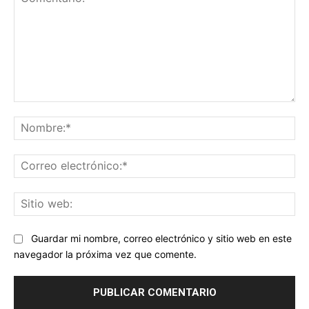
Comentario:
No
Co
ele
Sit
we
Guardar mi nombre, correo electrónico y sitio web en este
navegador la próxima vez que comente.