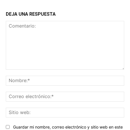
DEJA UNA RESPUESTA
Comentario:
No
Co
ele
Sit
we
Guardar mi nombre, correo electrónico y sitio web en este