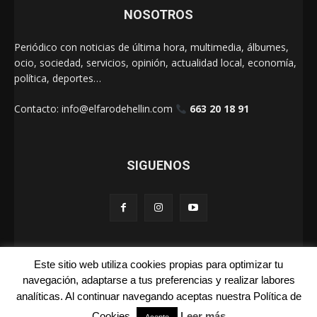
NOSOTROS
Periódico con noticias de última hora, multimedia, álbumes,
ocio, sociedad, servicios, opinión, actualidad local, economía,
política, deportes…
Contacto:
info@elfarodehellin.com
663 20 18 91
SIGUENOS
Este sitio web utiliza cookies propias para optimizar tu
El Faro de Hellín 2025
navegación, adaptarse a tus preferencias y realizar labores
analíticas. Al continuar navegando aceptas nuestra Política de
Galerías
Cartas
La Foto de la Semana
Quienes Somos
Cookies.
Leer más