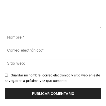
Comentario:
No
Co
ele
Sit
we
Guardar mi nombre, correo electrónico y sitio web en este
navegador la próxima vez que comente.