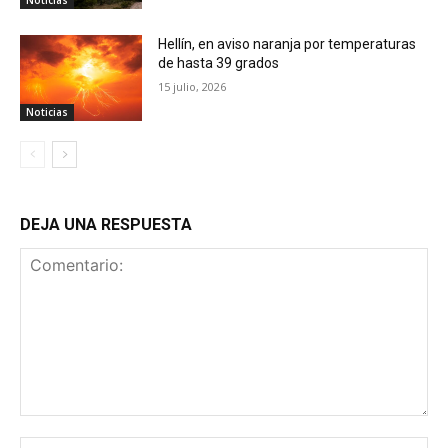
Noticias
Hellín, en aviso naranja por temperaturas
de hasta 39 grados
15 julio, 2026
Noticias
DEJA UNA RESPUESTA
Comentario:
No