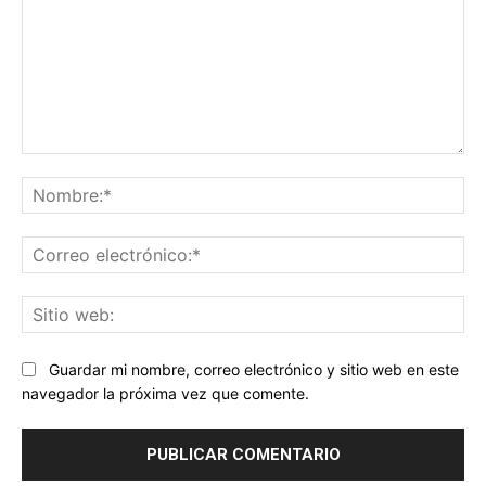
Comentario:
No
Co
ele
Sit
we
Guardar mi nombre, correo electrónico y sitio web en este
navegador la próxima vez que comente.