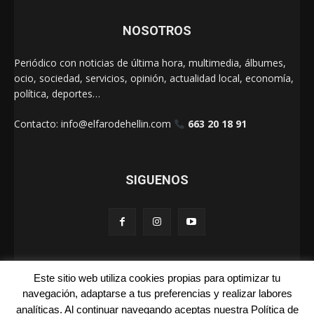
NOSOTROS
Periódico con noticias de última hora, multimedia, álbumes,
ocio, sociedad, servicios, opinión, actualidad local, economía,
política, deportes…
Contacto:
info@elfarodehellin.com
663 20 18 91
SIGUENOS
Este sitio web utiliza cookies propias para optimizar tu
El Faro de Hellín 2025
navegación, adaptarse a tus preferencias y realizar labores
analíticas. Al continuar navegando aceptas nuestra Política de