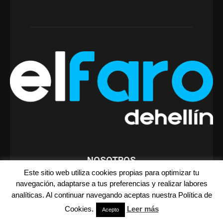
NOSOTROS
Este sitio web utiliza cookies propias para optimizar tu
Periódico con noticias de última hora, multimedia, álbumes,
navegación, adaptarse a tus preferencias y realizar labores
ocio, sociedad, servicios, opinión, actualidad local, economía,
analíticas. Al continuar navegando aceptas nuestra Política de
política, deportes…
Cookies.
Leer más
Acepto