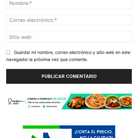
No
Co
ele
Sit
we
Guardar mi nombre, correo electrónico y sitio web en este
navegador la próxima vez que comente.