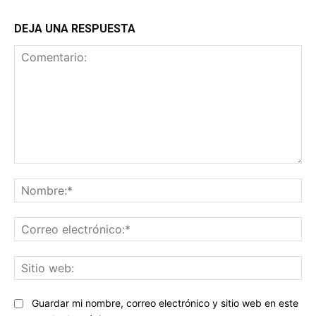
DEJA UNA RESPUESTA
Comentario:
No
Co
ele
Sit
we
Guardar mi nombre, correo electrónico y sitio web en este