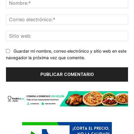
No
Co
ele
Sit
we
Guardar mi nombre, correo electrónico y sitio web en este
navegador la próxima vez que comente.