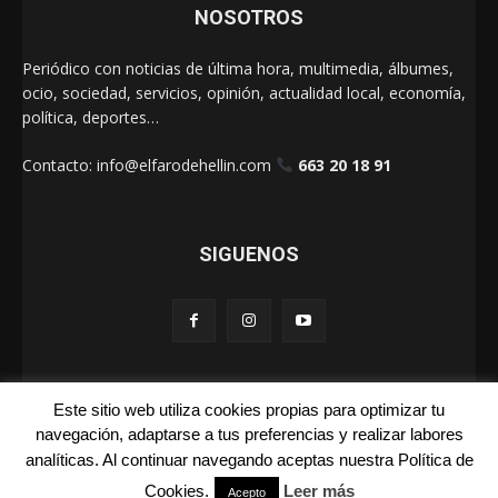
NOSOTROS
Periódico con noticias de última hora, multimedia, álbumes,
ocio, sociedad, servicios, opinión, actualidad local, economía,
política, deportes…
Contacto:
info@elfarodehellin.com
663 20 18 91
SIGUENOS
Este sitio web utiliza cookies propias para optimizar tu
El Faro de Hellín 2025
navegación, adaptarse a tus preferencias y realizar labores
analíticas. Al continuar navegando aceptas nuestra Política de
Galerías
Cartas
La Foto de la Semana
Quienes Somos
Cookies.
Leer más
Aviso Legal
Publicidad
Acepto