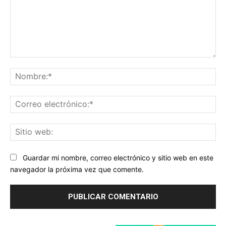
Comentario:
No
Co
ele
Sit
we
Guardar mi nombre, correo electrónico y sitio web en este
navegador la próxima vez que comente.