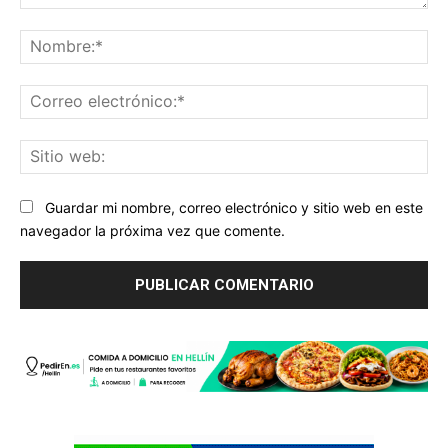
Comentario:
No
Co
ele
Sit
we
Guardar mi nombre, correo electrónico y sitio web en este
navegador la próxima vez que comente.