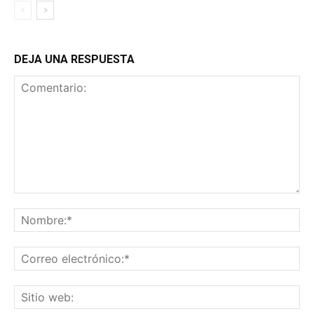
DEJA UNA RESPUESTA
Comentario:
No
Co
ele
Sit
we