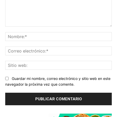
Comentario:
No
Co
ele
Sit
we
Guardar mi nombre, correo electrónico y sitio web en este
navegador la próxima vez que comente.