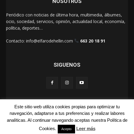
NOSOTROS
Periódico con noticias de última hora, multimedia, álbumes,
ocio, sociedad, servicios, opinión, actualidad local, economía,
política, deportes…
Contacto:
info@elfarodehellin.com
663 20 18 91
SIGUENOS
Este sitio web utiliza cookies propias para optimizar tu
El Faro de Hellín 2025
navegación, adaptarse a tus preferencias y realizar labores
analíticas. Al continuar navegando aceptas nuestra Política de
Galerías
Cartas
La Foto de la Semana
Quienes Somos
Cookies.
Leer más
Acepto
Aviso Legal
Publicidad