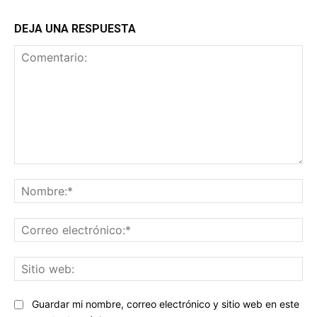
DEJA UNA RESPUESTA
Comentario:
No
Co
ele
Sit
we
Guardar mi nombre, correo electrónico y sitio web en este