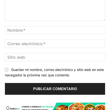
Comentario:
No
Co
ele
Sit
we
Guardar mi nombre, correo electrónico y sitio web en este
navegador la próxima vez que comente.