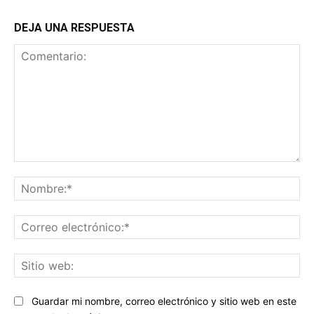
DEJA UNA RESPUESTA
Comentario:
No
Co
ele
Sit
we
Guardar mi nombre, correo electrónico y sitio web en este