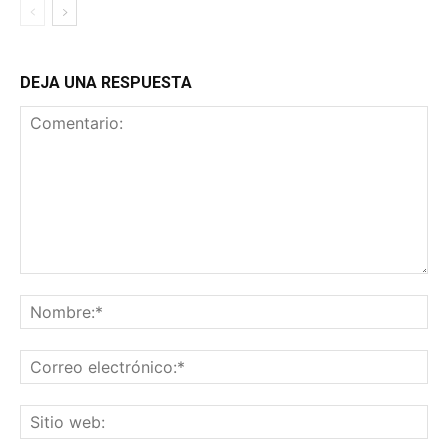
DEJA UNA RESPUESTA
Comentario:
No
Co
ele
Sit
we