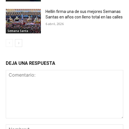
Hellín firma una de sus mejores Semanas
Santas en años con lleno total en las calles
6 abril, 2026
Semana Santa
DEJA UNA RESPUESTA
Comentario:
No