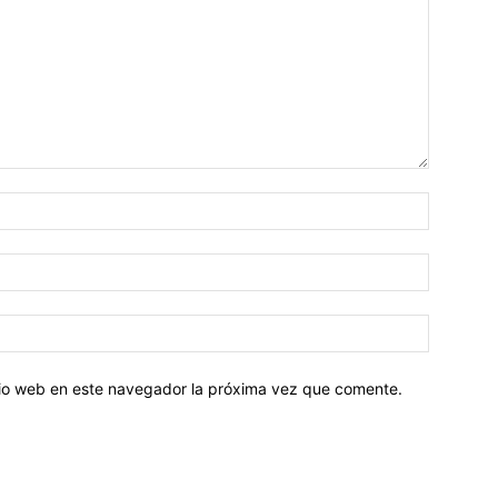
Nombre:
Correo
electróni
Sitio
web:
itio web en este navegador la próxima vez que comente.