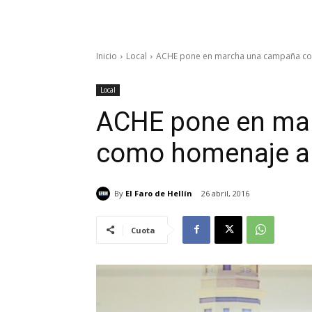
Inicio
Local
ACHE pone en marcha una campaña co
Local
ACHE pone en ma
como homenaje a
By
El Faro de Hellín
26 abril, 2016
Cuota