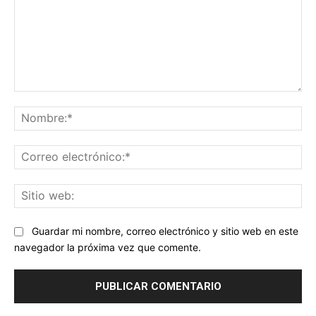
Comentario:
No
Co
ele
Sit
we
Guardar mi nombre, correo electrónico y sitio web en este
navegador la próxima vez que comente.