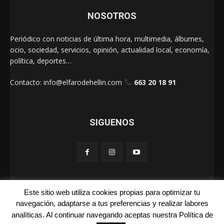
NOSOTROS
Periódico con noticias de última hora, multimedia, álbumes,
ocio, sociedad, servicios, opinión, actualidad local, economía,
política, deportes…
Contacto:
info@elfarodehellin.com
663 20 18 91
SIGUENOS
Este sitio web utiliza cookies propias para optimizar tu
El Faro de Hellín 2025
navegación, adaptarse a tus preferencias y realizar labores
analíticas. Al continuar navegando aceptas nuestra Política de
Galerías
Cartas
La Foto de la Semana
Quienes Somos