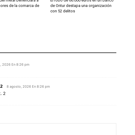
del metal beneficiará a
El robo de 66.000 euros en un banco
dores de la comarca de
de Ontur destapa una organización
con 52 delitos
o, 2026 En 8:26 pm
2
8 agosto, 2026 En 8:26 pm
. 2