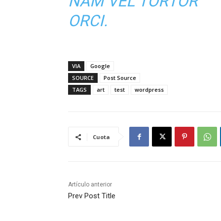
NAM VEL TORTOR
ORCI.
VIA
Google
SOURCE
Post Source
TAGS
art
test
wordpress
Cuota
Artículo anterior
Prev Post Title