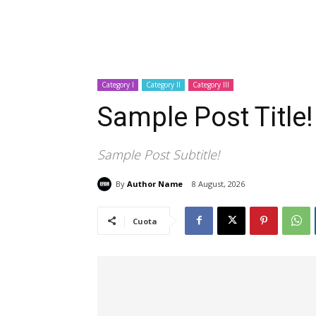
Category I
Category II
Category III
Sample Post Title!
Sample Post Subtitle!
By
Author Name
8 August, 2026
Cuota