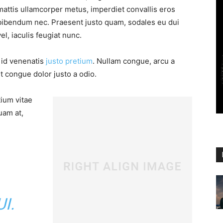
mattis ullamcorper metus, imperdiet convallis eros
bibendum nec. Praesent justo quam, sodales eu dui
vel, iaculis feugiat nunc.
, id venenatis
justo pretium
. Nullam congue, arcu a
t congue dolor justo a odio.
tium vitae
uam at,
I.