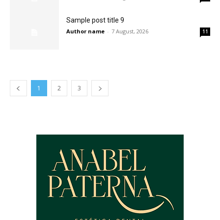
Sample post title 9
Author name
-
7 August, 2026
11
1
2
3