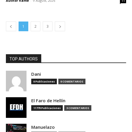
Author name
-
9 August, 2026
11
1
2
3
TOP AUTHORS
Dani
0 Publicaciones
0 COMENTARIOS
El Faro de Hellín
11779 Publicaciones
3 COMENTARIOS
Manuelazo