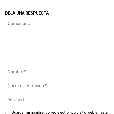
DEJA UNA RESPUESTA
Comentario:
No
Co
ele
Sit
we
Guardar mi nombre, correo electrónico y sitio web en este