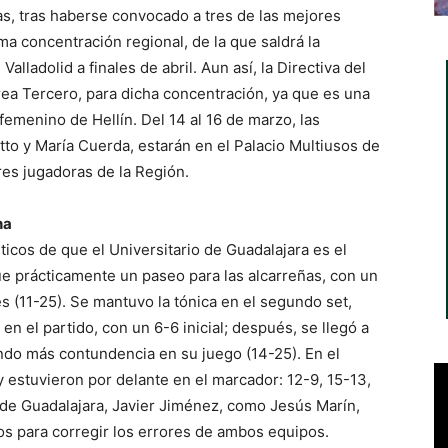
as, tras haberse convocado a tres de las mejores
ma concentración regional, de la que saldrá la
alladolid a finales de abril. Aun así, la Directiva del
rea Tercero, para dicha concentración, ya que es una
emenino de Hellín. Del 14 al 16 de marzo, las
to y María Cuerda, estarán en el Palacio Multiusos de
res jugadoras de la Región.
ha
icos de que el Universitario de Guadalajara es el
 fue prácticamente un paseo para las alcarreñas, con un
s (11-25). Se mantuvo la tónica en el segundo set,
n el partido, con un 6-6 inicial; después, se llegó a
ndo más contundencia en su juego (14-25). En el
 y estuvieron por delante en el marcador: 12-9, 15-13,
r de Guadalajara, Javier Jiménez, como Jesús Marín,
s para corregir los errores de ambos equipos.