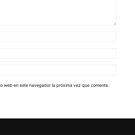
Nombre:
Correo
electróni
Sitio
web:
itio web en este navegador la próxima vez que comente.