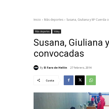
Inicio
Más deportes
Susana, Giuliana y Mª Cuerda 
Más deportes
Voley
Susana, Giuliana 
convocadas
By
El Faro de Hellín
27 febrero, 2014
Cuota