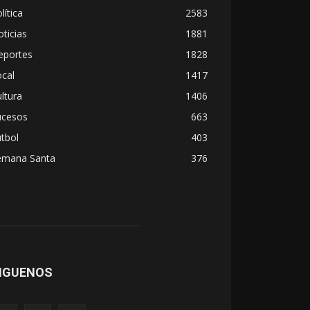
lítica
2583
ticias
1881
eportes
1828
cal
1417
ltura
1406
ucesos
663
tbol
403
emana Santa
376
IGUENOS