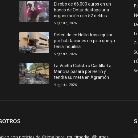
El robo de 66.000 euros en un
Po
banco de Ontur destapa una
No
organización con 52 delitos
5 agosto, 2026
D
Lo
Detenido en Hellín tras alquilar
por habitaciones un piso que ya
Cu
tenía inquilina
S
5 agosto, 2026
Fú
La Vuelta Ciclista a Castilla-La
S
Mancha pasará por Hellín y
tendrá su meta en Agramón
4 agosto, 2026
SOTROS
S
ódico con noticias de última hora, multimedia, álbumes,