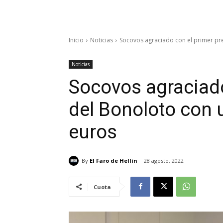
Inicio
Noticias
Socovos agraciado con el primer pre
Noticias
Socovos agraciado
del Bonoloto con u
euros
By
El Faro de Hellín
28 agosto, 2022
Cuota