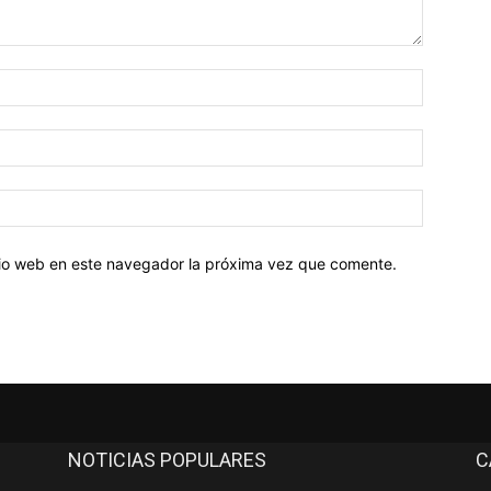
Nombre:
Correo
electróni
Sitio
web:
itio web en este navegador la próxima vez que comente.
NOTICIAS POPULARES
C