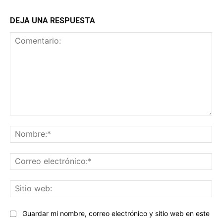
DEJA UNA RESPUESTA
Comentario:
No
Co
ele
Sit
we
Guardar mi nombre, correo electrónico y sitio web en este