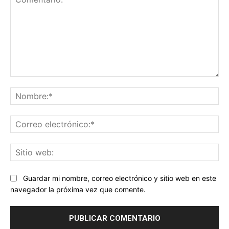
Comentario:
No
Co
ele
Sit
we
Guardar mi nombre, correo electrónico y sitio web en este
navegador la próxima vez que comente.