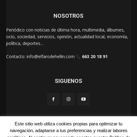
NOSOTROS
Periódico con noticias de última hora, multimedia, álbumes,
ocio, sociedad, servicios, opinión, actualidad local, economía,
política, deportes…
Contacto:
info@elfarodehellin.com
663 20 18 91
SIGUENOS
Este sitio web utiliza cookies propias para optimizar tu
El Faro de Hellín 2025
navegación, adaptarse a tus preferencias y realizar labores