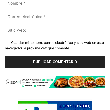
No
Co
ele
Sit
we
Guardar mi nombre, correo electrónico y sitio web en este
navegador la próxima vez que comente.